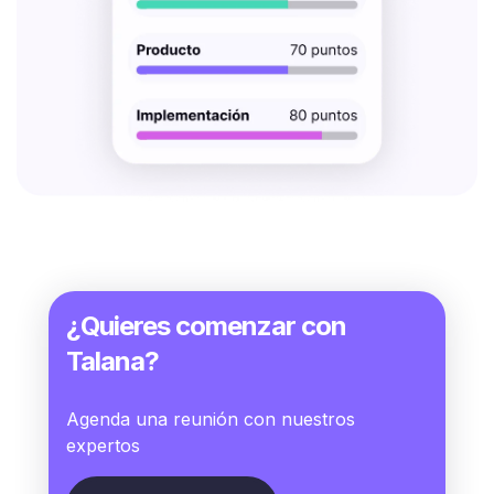
¿Quieres comenzar con
Talana?
Agenda una reunión con nuestros
expertos