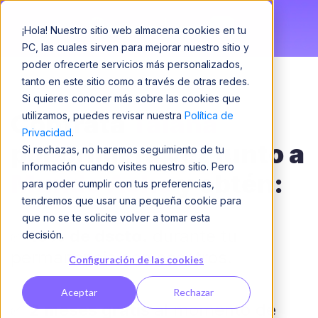
¡Hola! Nuestro sitio web almacena cookies en tu
PC, las cuales sirven para mejorar nuestro sitio y
poder ofrecerte servicios más personalizados,
tanto en este sitio como a través de otras redes.
Si quieres conocer más sobre las cookies que
Contrata
Talana
utilizamos, puedes revisar nuestra
Política de
Privacidad
.
por primera vez junto a
Si rechazas, no haremos seguimiento de tu
información cuando visites nuestro sitio. Pero
Mundo Achs
y obtén:
para poder cumplir con tus preferencias,
tendremos que usar una pequeña cookie para
que no se te solicite volver a tomar esta
✅
10% de dscto.
durante tu
decisión.
permanencia con nosotros.
Configuración de las cookies
Aceptar
Rechazar
✅
2 meses gratis
al momento de