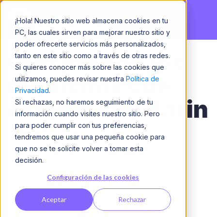
¡Hola! Nuestro sitio web almacena cookies en tu
PC, las cuales sirven para mejorar nuestro sitio y
poder ofrecerte servicios más personalizados,
Cumple con los
tanto en este sitio como a través de otras redes.
Si quieres conocer más sobre las cookies que
requisitos que
utilizamos, puedes revisar nuestra
Política de
Privacidad
.
exige la Ley Karin
Si rechazas, no haremos seguimiento de tu
información cuando visites nuestro sitio. Pero
para poder cumplir con tus preferencias,
tendremos que usar una pequeña cookie para
✅ Cuenta con un
canal de
que no se te solicite volver a tomar esta
decisión.
denuncias confidencial
Configuración de las cookies
✅
Disponibiliza
protocolos,
Aceptar
Rechazar
procedimientos y
RIOHS
a tus